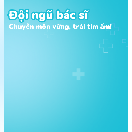
Đội ngũ bác sĩ
Đội ngũ bác sĩ
Chuyên môn vững, trái tim ấm!