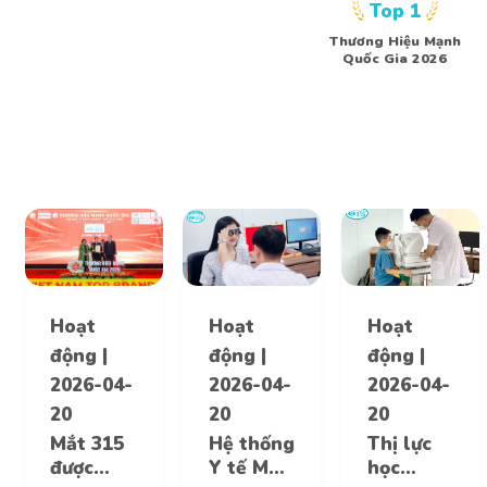
Top 1
Thương Hiệu Mạnh
Quốc Gia 2026
Hoạt
Hoạt
Hoạt
động
|
động
|
động
|
2026-04-
2026-04-
2026-04-
20
20
20
Mắt 315
Hệ thống
Thị lực
được
Y tế Mắt
học